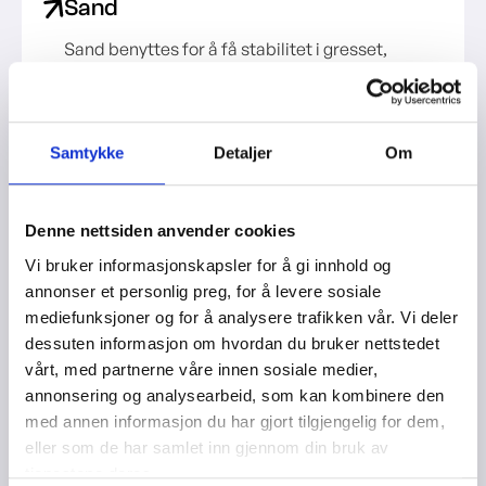
Sand
Sand benyttes for å få stabilitet i gresset,
samtidig som det må ha god drenering. Alle
våre prosjekter benytter sirkulær kvartssand, og
mengden tilpasses type gress
Samtykke
Detaljer
Om
Denne nettsiden anvender cookies
Vi bruker informasjonskapsler for å gi innhold og
annonser et personlig preg, for å levere sosiale
mediefunksjoner og for å analysere trafikken vår. Vi deler
Avhending av det gamle gresset
dessuten informasjon om hvordan du bruker nettstedet
vårt, med partnerne våre innen sosiale medier,
Ved rehabilitering må det gamle gresset
annonsering og analysearbeid, som kan kombinere den
avhendes på en forsvarlig måte. Vi tar ansvaret
med annen informasjon du har gjort tilgjengelig for dem,
for at gresset blir materialgjenvunnet med så
eller som de har samlet inn gjennom din bruk av
positivt miljøfotavtrykk som mulig. Og, det
tjenestene deres.