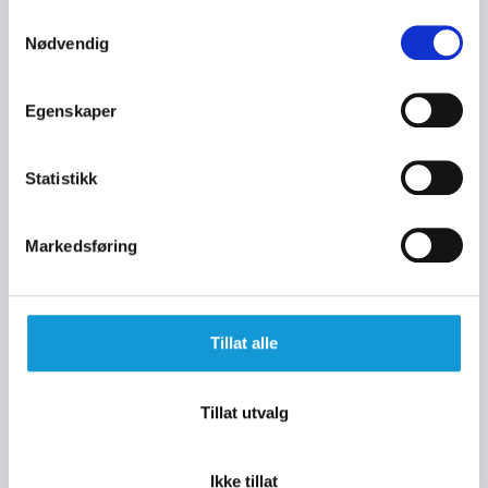
beste av alt, med vårt ONE-DNA kunstgress, så
Samtykkevalg
tar vi i mot kunstgresset GRATIS når det skal
Nødvendig
skiftes ut.
Egenskaper
Statistikk
Markedsføring
Installasjon
Hos oss kan du velge om du vil installere selv,
eller om vi skal gjøre det for dere. Vi kan levere
Tillat alle
komplette DIY pakker som er enkle å montere
sammen med vår oversiktlige
installasjonsmanual
Tillat utvalg
Ikke tillat