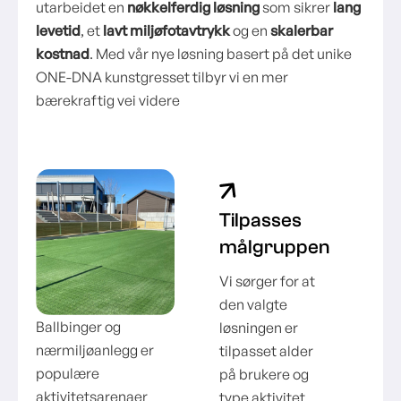
utarbeidet en
nøkkelferdig løsning
som sikrer
lang
levetid
, et
lavt miljøfotavtrykk
og en
skalerbar
kostnad
. Med vår nye løsning basert på det unike
ONE-DNA kunstgresset tilbyr vi en mer
bærekraftig vei videre
Tilpasses
målgruppen
Vi sørger for at
den valgte
Ballbinger og
løsningen er
nærmiljøanlegg er
tilpasset alder
populære
på brukere og
aktivitetsarenaer
type aktivitet