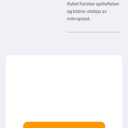
ifyllet forlater spilleflaten
og bidrar utslipp av
mikroplast.
Ønsker du mer informasjon
eller tilbud?